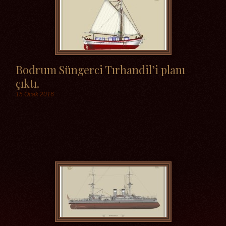
Bodrum Süngerci Tırhandil’i planı
çıktı.
15 Ocak 2016
Etiketler