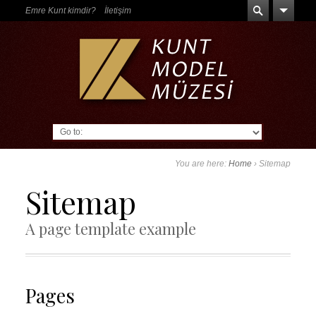
Emre Kunt kimdir?
İletişim
Go to:
You are here:
Home
›
Sitemap
Sitemap
A page template example
Pages