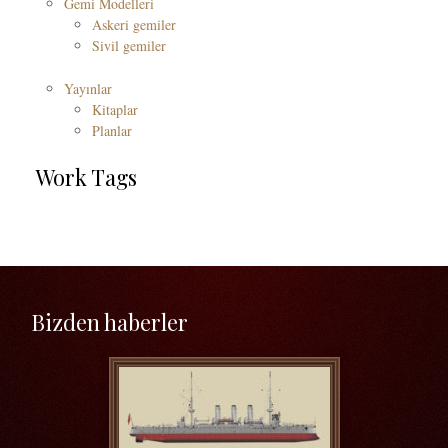
Gemi Modelleri
Askeri gemiler
Sivil gemiler
Yayınlar
Kitaplar
Planlar
Work Tags
Bizden haberler