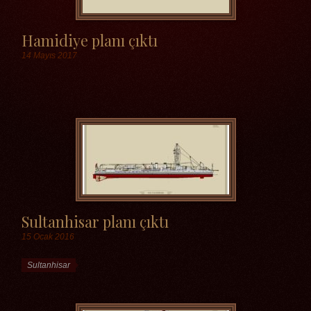
Hamidiye planı çıktı
14 Mayıs 2017
Etiketler
Sultanhisar planı çıktı
15 Ocak 2016
Etiketler
Sultanhisar