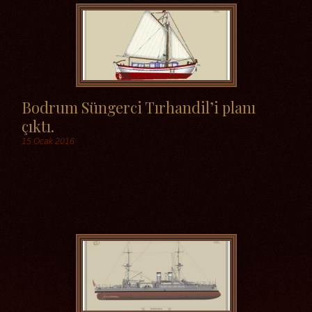
Bodrum Süngerci Tırhandil’i planı
çıktı.
15 Ocak 2016
Etiketler