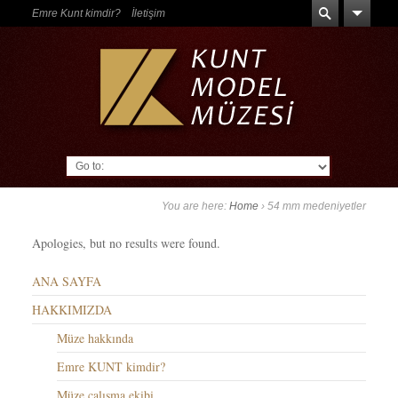
Emre Kunt kimdir?
İletişim
Go to:
You are here:
Home
›
54 mm medeniyetler
Apologies, but no results were found.
ANA SAYFA
HAKKIMIZDA
Müze hakkında
Emre KUNT kimdir?
Müze çalışma ekibi