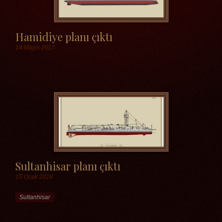
Hamidiye planı çıktı
14 Mayıs 2017
Etiketler
Sultanhisar planı çıktı
15 Ocak 2016
Etiketler
Sultanhisar