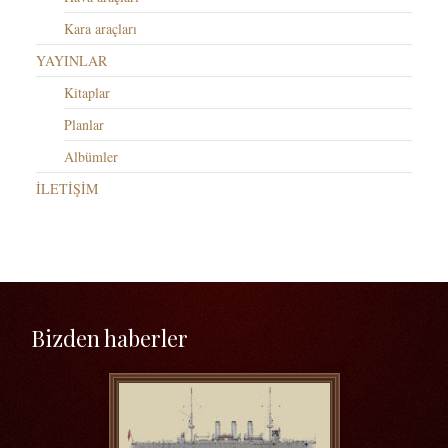
Kara araçları
YAYINLAR
Kitaplar
Planlar
Albümler
İLETİŞİM
Bizden haberler