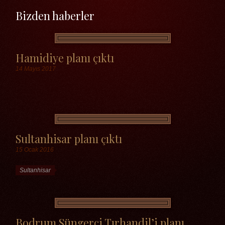
Bizden haberler
Hamidiye planı çıktı
14 Mayıs 2017
Etiketler
Sultanhisar planı çıktı
15 Ocak 2016
Etiketler
Sultanhisar
Bodrum Süngerci Tırhandil’i planı