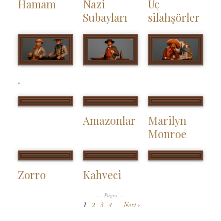
Hamam
Nazi
Üç
Subayları
silahşörler
.
Amazonlar
Marilyn
Monroe
Zorro
Kahveci
Pages
1
2
3
4
Next