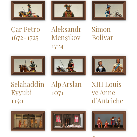
Çar Petro
Aleksandr
Simon
1672-1725
Menşikov
Bolivar
1724
Selahaddin
Alp Arslan
XIII Louis
Eyyubi
1071
ve Anne
1150
d’Autriche