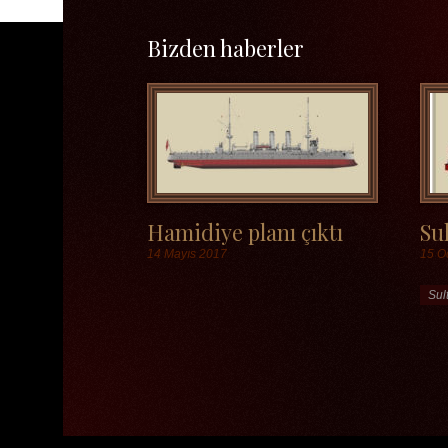
Bizden haberler
Hamidiye planı çıktı
Sul
14 Mayıs 2017
15 O
Etiketler
Etik
Sul