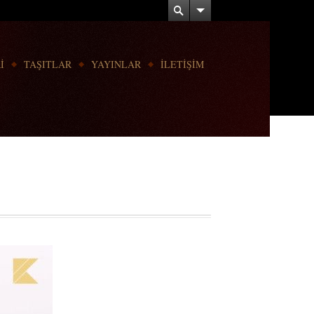
İ
TAŞITLAR
YAYINLAR
İLETİŞİM