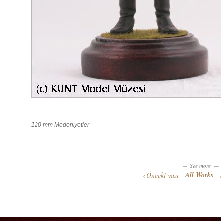
120 mm Medeniyetler
Work
Categories
Work
Tags
See more
All Works
Önceki yazı