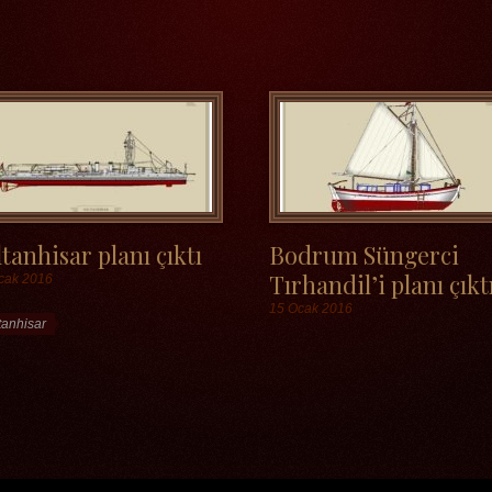
tanhisar planı çıktı
Bodrum Süngerci
Tırhandil’i planı çıktı
cak 2016
15 Ocak 2016
etler
tanhisar
Etiketler