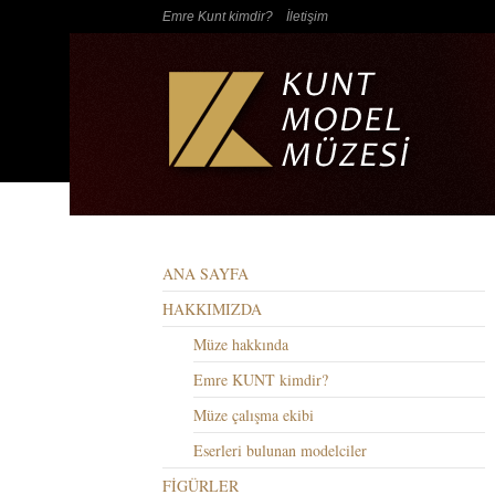
Emre Kunt kimdir?
İletişim
ANA SAYFA
HAKKIMIZDA
Müze hakkında
Emre KUNT kimdir?
Müze çalışma ekibi
Eserleri bulunan modelciler
FİGÜRLER