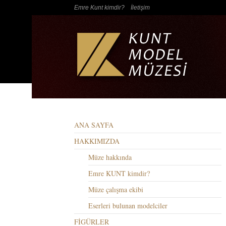
Emre Kunt kimdir?
İletişim
ANA SAYFA
HAKKIMIZDA
Müze hakkında
Emre KUNT kimdir?
Müze çalışma ekibi
Eserleri bulunan modelciler
FİGÜRLER