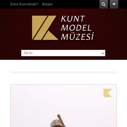
Emre Kunt kimdir?
İletişim
Go to: