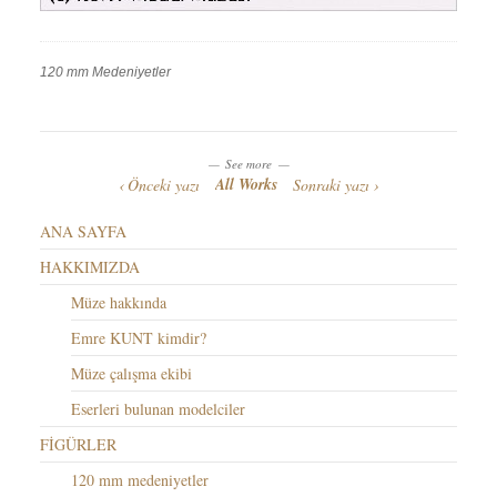
120 mm Medeniyetler
Work
Categories
Work
Tags
See more
All Works
Önceki yazı
Sonraki yazı
ANA SAYFA
HAKKIMIZDA
Müze hakkında
Emre KUNT kimdir?
Müze çalışma ekibi
Eserleri bulunan modelciler
FİGÜRLER
120 mm medeniyetler