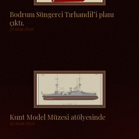
Bodrum Süngerci Tırhandil’i planı
çıktı.
15 Ocak 2016
Etiketler
Kunt Model Müzesi atölyesinde
12 Aralık 2014
Etiketler