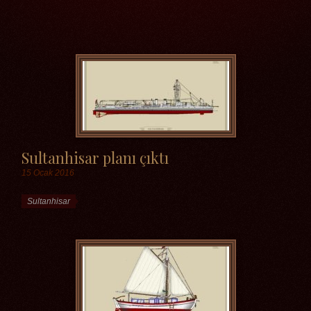
Etiketler
Sultanhisar planı çıktı
15 Ocak 2016
Etiketler
Sultanhisar