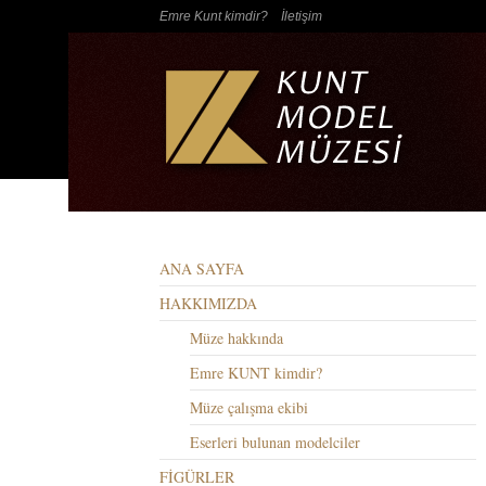
Emre Kunt kimdir?
İletişim
ANA SAYFA
HAKKIMIZDA
Müze hakkında
Emre KUNT kimdir?
Müze çalışma ekibi
Eserleri bulunan modelciler
FİGÜRLER