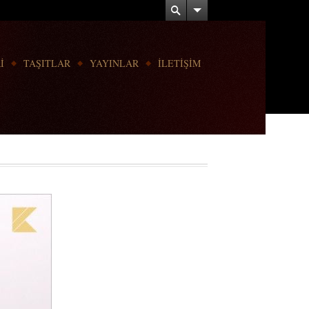
İ
TAŞITLAR
YAYINLAR
İLETİŞİM