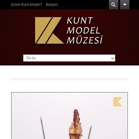
Emre Kunt kimdir?
İletişim
Go to: