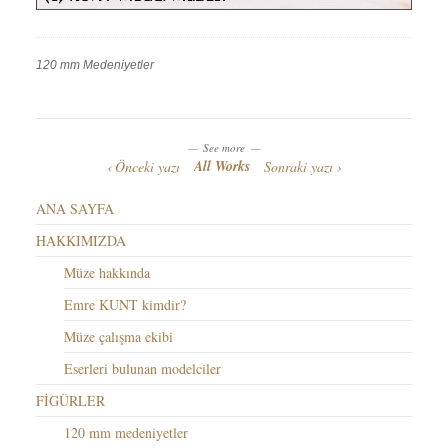
120 mm Medeniyetler
Work
Categories
Work
Tags
See more
All Works
Önceki yazı
Sonraki yazı
ANA SAYFA
HAKKIMIZDA
Müze hakkında
Emre KUNT kimdir?
Müze çalışma ekibi
Eserleri bulunan modelciler
FİGÜRLER
120 mm medeniyetler