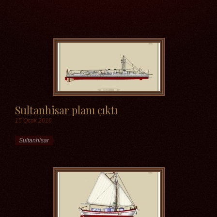
Etiketler
Sultanhisar planı çıktı
15 Ocak 2016
Etiketler
Sultanhisar