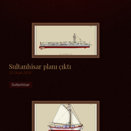
Etiketler
Sultanhisar planı çıktı
15 Ocak 2016
Etiketler
Sultanhisar