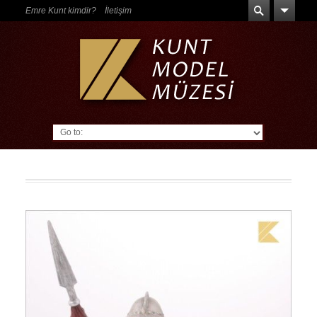
Emre Kunt kimdir?
İletişim
Go to: