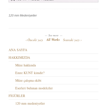
120 mm Medeniyetler
Work
Categories
Work
Tags
See more
All Works
Önceki yazı
Sonraki yazı
ANA SAYFA
HAKKIMIZDA
Müze hakkında
Emre KUNT kimdir?
Müze çalışma ekibi
Eserleri bulunan modelciler
FİGÜRLER
120 mm medeniyetler