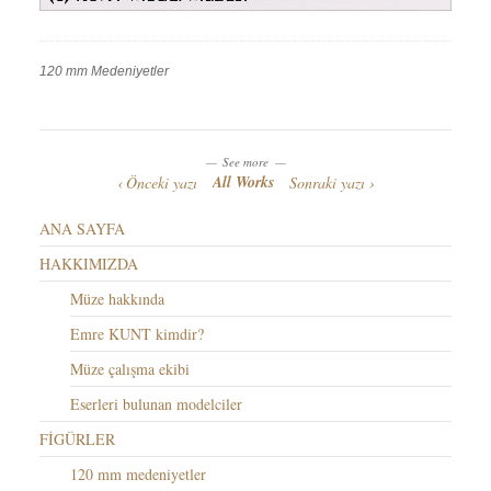
120 mm Medeniyetler
Work
Categories
Work
Tags
See more
All Works
Önceki yazı
Sonraki yazı
ANA SAYFA
HAKKIMIZDA
Müze hakkında
Emre KUNT kimdir?
Müze çalışma ekibi
Eserleri bulunan modelciler
FİGÜRLER
120 mm medeniyetler