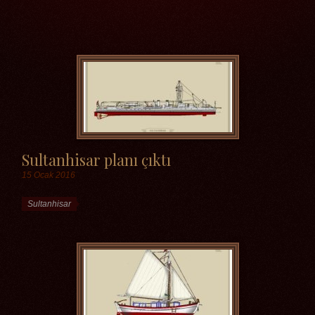
Etiketler
Sultanhisar planı çıktı
15 Ocak 2016
Etiketler
Sultanhisar