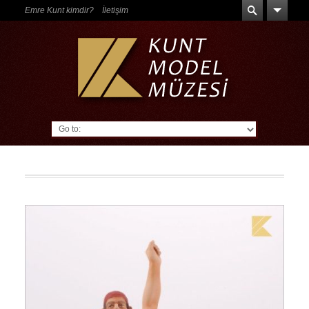
Emre Kunt kimdir?
İletişim
Go to: