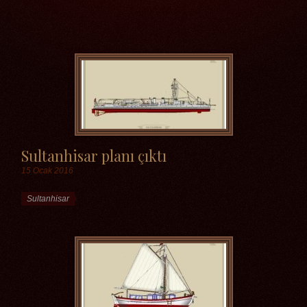
Etiketler
Sultanhisar planı çıktı
15 Ocak 2016
Etiketler
Sultanhisar