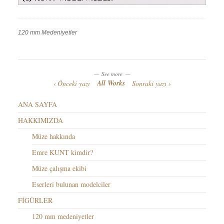
120 mm Medeniyetler
Work
Categories
Work
Tags
See more
All Works
Önceki yazı
Sonraki yazı
ANA SAYFA
HAKKIMIZDA
Müze hakkında
Emre KUNT kimdir?
Müze çalışma ekibi
Eserleri bulunan modelciler
FİGÜRLER
120 mm medeniyetler