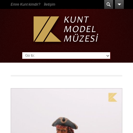
Emre Kunt kimdir?
İletişim
Go to: