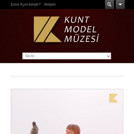
Emre Kunt kimdir?
İletişim
Go to: