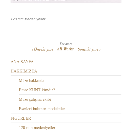
120 mm Medeniyetler
Work
Categories
Work
Tags
See more
All Works
Önceki yazı
Sonraki yazı
ANA SAYFA
HAKKIMIZDA
Müze hakkında
Emre KUNT kimdir?
Müze çalışma ekibi
Eserleri bulunan modelciler
FİGÜRLER
120 mm medeniyetler