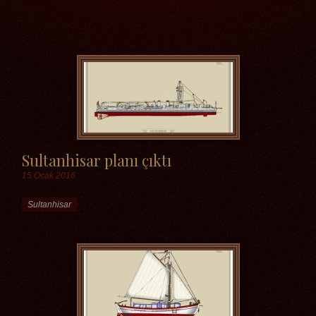
Etiketler
Sultanhisar planı çıktı
15 Ocak 2016
Etiketler
Sultanhisar