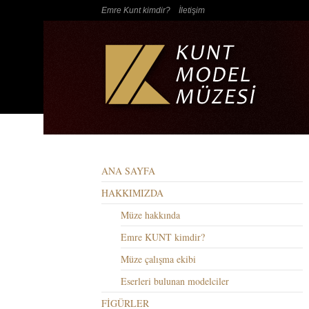
Emre Kunt kimdir?
İletişim
ANA SAYFA
HAKKIMIZDA
Müze hakkında
Emre KUNT kimdir?
Müze çalışma ekibi
Eserleri bulunan modelciler
FİGÜRLER