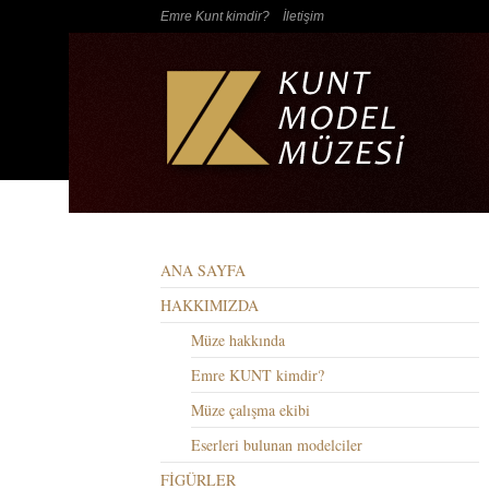
Emre Kunt kimdir?
İletişim
ANA SAYFA
HAKKIMIZDA
Müze hakkında
Emre KUNT kimdir?
Müze çalışma ekibi
Eserleri bulunan modelciler
FİGÜRLER