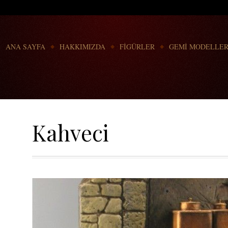
Go to:
ANA SAYFA
HAKKIMIZDA
FİGÜRLER
GEMİ MODELLER
Kahveci