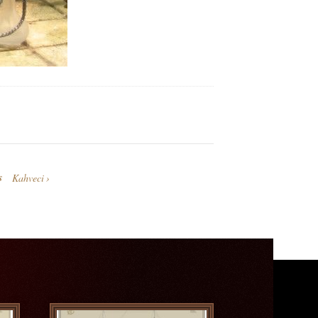
s
Kahveci