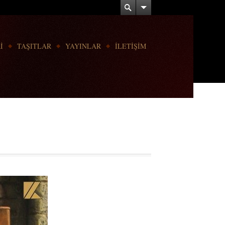
İ
TAŞITLAR
YAYINLAR
İLETİŞİM