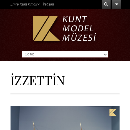
Emre Kunt kimdir?
İletişim
Go to:
İZZETTİN