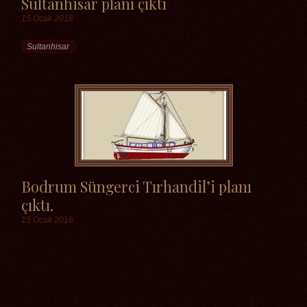
Sultanhisar planı çıktı
15 Ocak 2016
Etiketler
Sultanhisar
Bodrum Süngerci Tırhandil’i planı
çıktı.
15 Ocak 2016
Etiketler