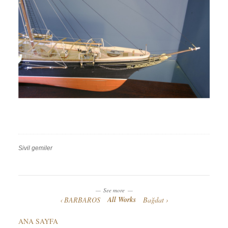
Sivil gemiler
Work
Categories
Work
Tags
See more
All Works
BARBAROS
Bağdat
ANA SAYFA