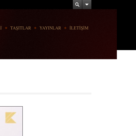
İ
TAŞITLAR
YAYINLAR
İLETİŞİM