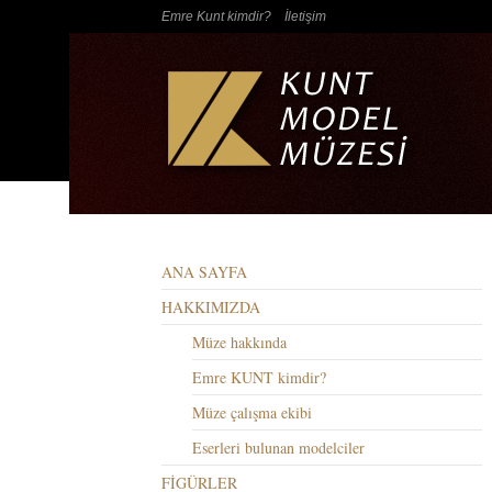
Emre Kunt kimdir?
İletişim
ANA SAYFA
HAKKIMIZDA
Müze hakkında
Emre KUNT kimdir?
Müze çalışma ekibi
Eserleri bulunan modelciler
FİGÜRLER